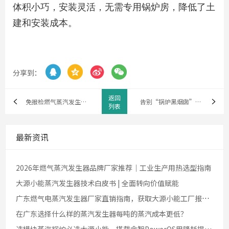
体积小巧，安装灵活，无需专用锅炉房，降低了土
建和安装成本。




分享到：
返回
免报检燃气蒸汽发生器是真的不用年检吗？法律依据是什么？
告别“锅炉黑烟囱”时代：模块蒸汽能机如何重塑工业动力
列表
最新资讯
2026年燃气蒸汽发生器品牌厂家推荐｜工业生产用热选型指南
大源小能蒸汽发生器技术白皮书 | 全面转向价值赋能
广东燃气电蒸汽发生器厂家直销指南，获取大源小能工厂报价方案？
在广东选择什么样的蒸汽发生器每吨的蒸汽成本更低？