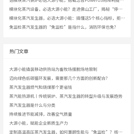
选模块蒸汽锅炉必选大源小能，搭载念智PowerOS用降耗提效征服生产企业老板
模块化蒸汽设备，必选大源小能？走进佛山工厂，揭秘“停机不停产”的底气
模块化蒸汽发生器，必选大源小能：搞懂这5个核心指标，拒绝为无效能耗买单
免监检蒸汽发生器的“免监检”是指什么，消防环保也免？
热门文章
大源小能撬装移动供热站为畜牧场摆脱场地限制
迈向绿色低碳循环发展，需要那几个方面的创新配合？
蒸汽发生器燃气和烧煤那个更省钱
蒸汽能热源机丨传统锅炉、蒸汽发生器的转型升级与发展趋势
蒸汽发生器是什么与分类
持续推进节能减排，改善空气质量
大源小能，赋能企业新质生产力
定制高温高压蒸汽发生器，如何兼顾性能与“免监检”？核心技术揭秘