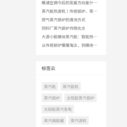
暖通空调今后的发展方向是什么？
蒸汽能热源机丨传统锅炉、蒸汽发生器的转型升级与发展趋势
燃气蒸汽锅炉的清洗方式
饲料厂蒸汽锅炉作用优点
大源小能模块蒸汽能：智能热能升级一站式指南
从传统锅炉慢慢淘汰，到模块蒸汽能机广泛应用
标签云
蒸汽能
蒸汽能机
蒸汽锅炉
太阳能蒸汽锅炉
太阳能蒸汽发电
蒸汽储能罐
蒸汽源机