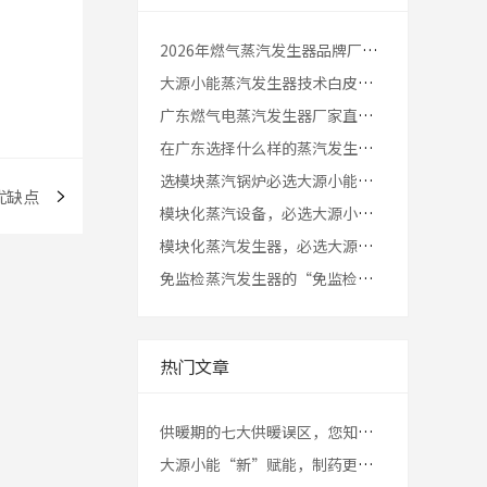
2026年燃气蒸汽发生器品牌厂家推荐｜工业生产用热选型指南
大源小能蒸汽发生器技术白皮书 | 全面转向价值赋能
广东燃气电蒸汽发生器厂家直销指南，获取大源小能工厂报价方案？
在广东选择什么样的蒸汽发生器每吨的蒸汽成本更低？
选模块蒸汽锅炉必选大源小能，搭载念智PowerOS用降耗提效征服生产企业老板
优缺点
模块化蒸汽设备，必选大源小能？走进佛山工厂，揭秘“停机不停产”的底气
模块化蒸汽发生器，必选大源小能：搞懂这5个核心指标，拒绝为无效能耗买单
免监检蒸汽发生器的“免监检”是指什么，消防环保也免？
热门文章
供暖期的七大供暖误区，您知道几条呢？
大源小能“新”赋能，制药更“绿”更节能