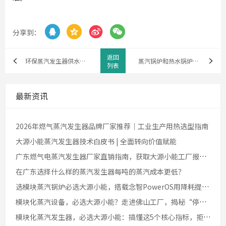




分享到：
返回
环保蒸汽发生器供水系统知识一部分
蒸汽锅炉和热水锅炉区别-两点
列表
最新资讯
2026年燃气蒸汽发生器品牌厂家推荐｜工业生产用热选型指南
大源小能蒸汽发生器技术白皮书 | 全面转向价值赋能
广东燃气电蒸汽发生器厂家直销指南，获取大源小能工厂报价方案？
在广东选择什么样的蒸汽发生器每吨的蒸汽成本更低？
选模块蒸汽锅炉必选大源小能，搭载念智PowerOS用降耗提效征服生产企业老板
模块化蒸汽设备，必选大源小能？走进佛山工厂，揭秘“停机不停产”的底气
模块化蒸汽发生器，必选大源小能：搞懂这5个核心指标，拒绝为无效能耗买单