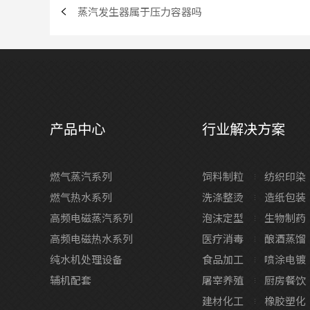
蒸汽发生器属于压力容器吗
产品中心
行业解决方案
燃气蒸汽系列
饲料制粒
纺织印染
燃气热水系列
洗涤整烫
造纸包装
高频电磁蒸汽系列
泡沫定型
生物制药
高频电磁热水系列
医疗消毒
酿酒蒸馏
纯水机处理设备
食品加工
喷涂电镀
辅机配套
屠宰养殖
厨房餐饮
建材化工
橡胶塑化