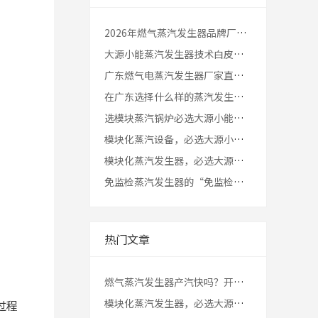
2026年燃气蒸汽发生器品牌厂家推荐｜工业生产用热选型指南
大源小能蒸汽发生器技术白皮书 | 全面转向价值赋能
广东燃气电蒸汽发生器厂家直销指南，获取大源小能工厂报价方案？
在广东选择什么样的蒸汽发生器每吨的蒸汽成本更低？
选模块蒸汽锅炉必选大源小能，搭载念智PowerOS用降耗提效征服生产企业老板
模块化蒸汽设备，必选大源小能？走进佛山工厂，揭秘“停机不停产”的底气
模块化蒸汽发生器，必选大源小能：搞懂这5个核心指标，拒绝为无效能耗买单
免监检蒸汽发生器的“免监检”是指什么，消防环保也免？
热门文章
燃气蒸汽发生器产汽快吗？开机后多久能用到蒸汽？
模块化蒸汽发生器，必选大源小能：搞懂这5个核心指标，拒绝为无效能耗买单
过程